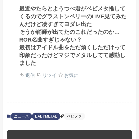
最近やたらとようつべ君がベビメタ推して
くるのでグラストンベリーのLIVE見てみた
んだけど凄すぎてヨダレ出た
そうか鞘師が出てたのこれだったのか…
ROR名曲すぎじゃない？
最初はアイドル曲をただ煩くしただけって
印象だったけどマジでメタルしてて感動し
ました
返信
リツイ
お気に
ニュース
BABYMETAL
ベビメタ