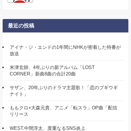
最近の投稿
アイナ・ジ・エンドの1年間にNHKが密着した特番が
放送
米津玄師、4年ぶりの新アルバム「LOST
CORNER」新曲8曲の合計20曲
サザン、20年ぶりのドラマ主題歌！「恋のブギウギ
ナイト」
ももクロ×大森元貴、アニメ「転スラ」OP曲「配信
リリース
WEST.中間淳太、度重なるSNS炎上