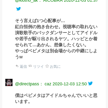
@klotho_ak： AICOBRA
2020-12-03 01:37
そう言えば1つ心配事が…
紅白恒例の抱き合わせ。視聴率の取れない
演歌歌手のバックダンサーとしてアイドル
や若手が駆り出されるヤツ。ハッピとか着
せられて…あかん、想像したくない。
やっぱベビメタは別会場からの中継にしよ
うw
返信
リツイ
お気に
@directpass： caz
2020-12-03 12:50
僕はベビメタはアイドルちゃんでいいと思
います。