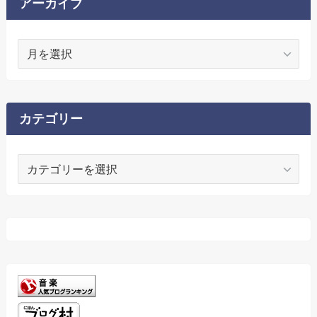
アーカイブ
ア
ー
カ
イ
ブ
カテゴリー
カ
テ
ゴ
リ
ー