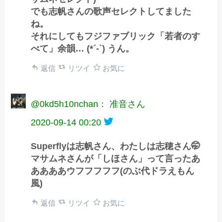
でも志帆さんの歌声セレクトしてました
ね。
それにしてもフジファブリック「若者のす
べて」余韻… (*´-`) うん。
返信
リツイ
お気に
@0kd5h10nchan： 准音さん
2020-09-14 00:20
Superflyは志帆さん、わたしは志穂さん🤭
マサムネさんが「しほさん」って言ったあ
ああああウフフフフフ(のぶ代ドラえもん
風)
返信
リツイ
お気に