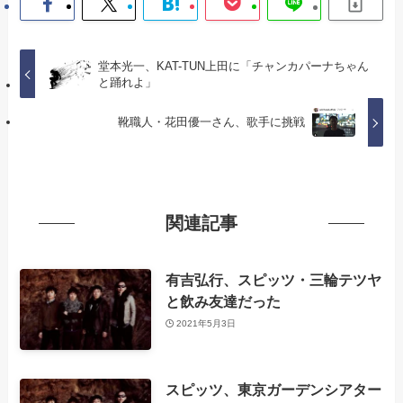
堂本光一、KAT-TUN上田に「チャンカパーナちゃん
と踊れよ」
靴職人・花田優一さん、歌手に挑戦
関連記事
有吉弘行、スピッツ・三輪テツヤ
と飲み友達だった
2021年5月3日
スピッツ、東京ガーデンシアター