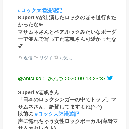
#ロック大陸漫遊記
Superflyが出演したロックのほそ道行きた
かったな✨
マサムネさんとペアルックみたいなボーダ
ーで並んで写ってた志帆さん可愛かったな
💕
返信
リツイ
お気に
@antsuko： あんつ
2020-09-13 23:37
Superfly志帆さん
「日本のロックシンガーの中でトップ」マ
サムネさん、絶賛してますよね(^-^)
以前の
#ロック大陸漫遊記
声に惚れちゃう女性ロックボーカル(草野マ
サムネセレクト)