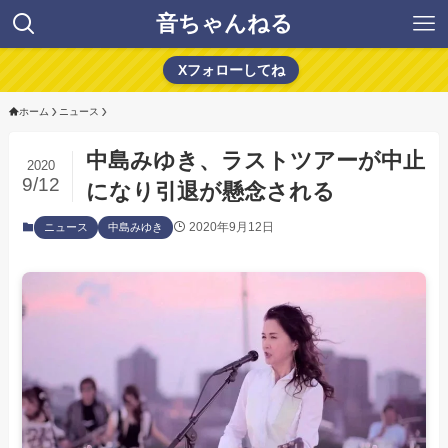
音ちゃんねる
Xフォローしてね
ホーム
ニュース
中島みゆき、ラストツアーが中止
2020
9/12
になり引退が懸念される
2020年9月12日
ニュース
中島みゆき