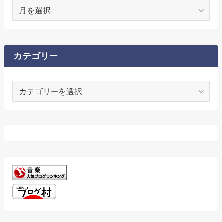
ア
ー
カ
イ
ブ
カテゴリー
カ
テ
ゴ
リ
ー