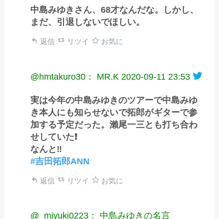
中島みゆきさん、68才なんだな。しかし、
まだ、引退しないでほしい。
返信
リツイ
お気に
@hmtakuro30： MR.K
2020-09-11 23:53
実は今年の中島みゆきのツアーで中島みゆ
き本人にも知らせないで拓郎がギターで参
加する予定だった。瀨尾一三とも打ち合わ
せしていた❗
なんと‼️
#吉田拓郎ANN
返信
リツイ
お気に
@_miyuki0223： 中島みゆきの名言