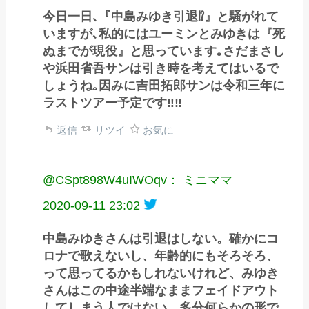
今日一日､『中島みゆき引退⁉️』と騒がれて
いますが､私的にはユーミンとみゆきは『死
ぬまでが現役』と思っています｡さだまさし
や浜田省吾サンは引き時を考えてはいるで
しょうね｡因みに吉田拓郎サンは令和三年に
ラストツアー予定です‼️‼️
返信
リツイ
お気に
@CSpt898W4uIWOqv： ミニママ
2020-09-11 23:02
中島みゆきさんは引退はしない。確かにコ
ロナで歌えないし、年齢的にもそろそろ、
って思ってるかもしれないけれど、みゆき
さんはこの中途半端なままフェイドアウト
してしまう人ではない。多分何らかの形で