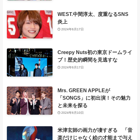
WEST.中間淳太、度重なるSNS
炎上
2024年6月17日
Creepy Nuts初の東京ドームライ
ブ！歴史的瞬間を見逃すな
2024年6月17日
Mrs. GREEN APPLEが
「SONGS」に初出演！その魅力
と未来を探る
2024年6月10日
米津玄師の画力が凄すぎる 「音
楽だけじゃなく絵の才能まで与え