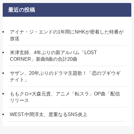
最近の投稿
アイナ・ジ・エンドの1年間にNHKが密着した特番が
放送
米津玄師、4年ぶりの新アルバム「LOST
CORNER」新曲8曲の合計20曲
サザン、20年ぶりのドラマ主題歌！「恋のブギウギ
ナイト」
ももクロ×大森元貴、アニメ「転スラ」OP曲「配信
リリース
WEST.中間淳太、度重なるSNS炎上