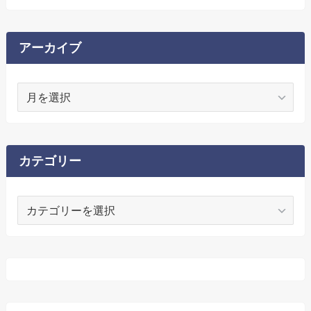
アーカイブ
ア
ー
カ
イ
ブ
カテゴリー
カ
テ
ゴ
リ
ー