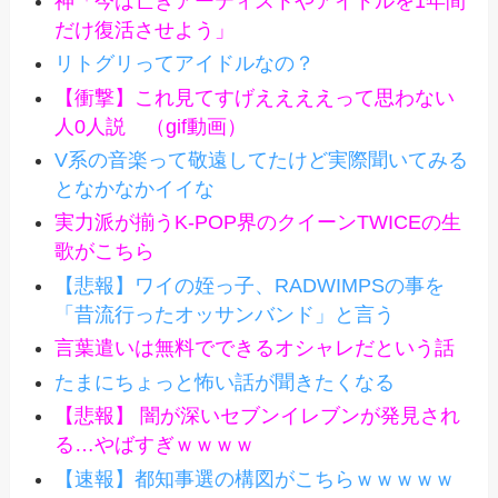
神「今は亡きアーティストやアイドルを1年間
だけ復活させよう」
リトグリってアイドルなの？
【衝撃】これ見てすげええええって思わない
人0人説 （gif動画）
V系の音楽って敬遠してたけど実際聞いてみる
となかなかイイな
実力派が揃うK-POP界のクイーンTWICEの生
歌がこちら
【悲報】ワイの姪っ子、RADWIMPSの事を
「昔流行ったオッサンバンド」と言う
言葉遣いは無料でできるオシャレだという話
たまにちょっと怖い話が聞きたくなる
【悲報】 闇が深いセブンイレブンが発見され
る…やばすぎｗｗｗｗ
【速報】都知事選の構図がこちらｗｗｗｗｗ