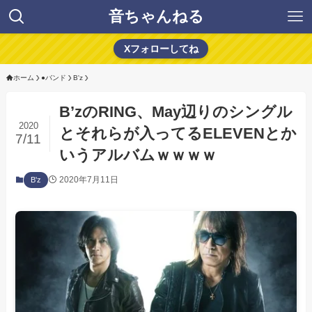
音ちゃんねる
Xフォローしてね
ホーム
●バンド
B'z
B’zのRING、May辺りのシングル
2020
とそれらが入ってるELEVENとか
7/11
いうアルバムｗｗｗｗ
2020年7月11日
B'z