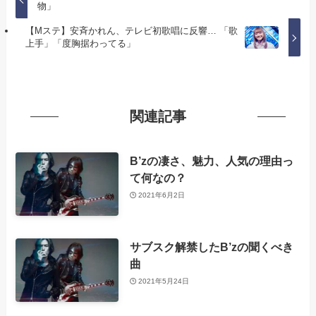
物」
【Mステ】安斉かれん、テレビ初歌唱に反響… 「歌
上手」「度胸据わってる」
関連記事
B’zの凄さ、魅力、人気の理由っ
て何なの？
2021年6月2日
サブスク解禁したB’zの聞くべき
曲
2021年5月24日