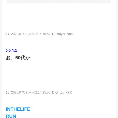
17:
2020/07/09(木) 02:15:16.52 ID:+9uyhDNhp
>>14
お、50代か
15:
2020/07/09(木) 02:14:25.50 ID:QmZxnP9l0
INTHELIFE
RUN