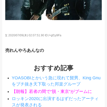
1:
2020/07/09(木) 02:07:51.90 ID:/+gf1y9Fa
売れんやろあんなの
おすすめ記事
YOASOBIとかいう急に現れて髭男、King Gnu
をブチ抜き天下取った邦楽グループ
【朗報】若者の間で“脱・東京”がブームに
ロッキン2020に出演するはずだったアーティ
スが発表される