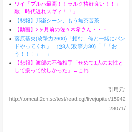
ワイ「ブルハ最高！！ラルク格好良い！！」
敵「時代遅れスギィ！！」
【悲報】邦楽シーン、もう無茶苦茶
【動画】2ヶ月前の佐々木希さん・・・
藤原基央(攻撃力2600)「頼む、俺と一緒にバン
ドやってくれ」 他3人(攻撃力30)「「「お
う！！！」」」
【悲報】渡部の不倫相手「せめて1人の女性と
して扱って欲しかった」←これ
引用元:
http://tomcat.2ch.sc/test/read.cgi/livejupiter/15942
28071/