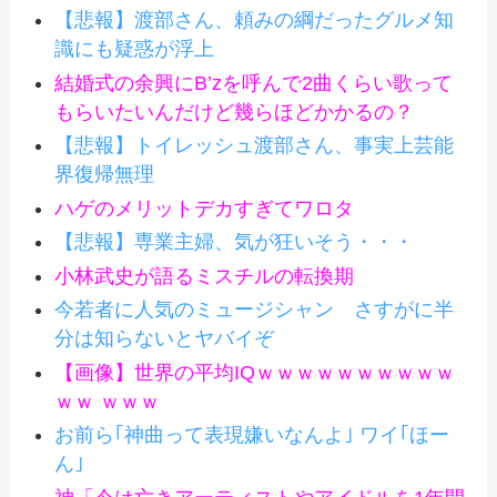
【悲報】渡部さん、頼みの綱だったグルメ知
識にも疑惑が浮上
結婚式の余興にB’zを呼んで2曲くらい歌って
もらいたいんだけど幾らほどかかるの？
【悲報】トイレッシュ渡部さん、事実上芸能
界復帰無理
ハゲのメリットデカすぎてワロタ
【悲報】専業主婦、気が狂いそう・・・
小林武史が語るミスチルの転換期
今若者に人気のミュージシャン さすがに半
分は知らないとヤバイぞ
【画像】世界の平均IQｗｗｗｗｗｗｗｗｗｗ
ｗｗ ｗｗｗ
お前ら｢神曲って表現嫌いなんよ｣ ワイ｢ほー
ん｣