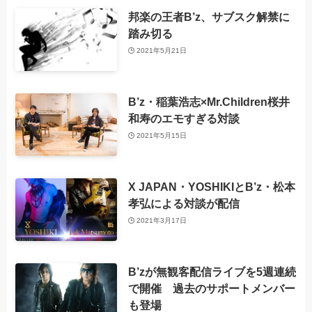
邦楽の王者B’z、サブスク解禁に
踏み切る
2021年5月21日
B’z・稲葉浩志×Mr.Children桜井
和寿のエモすぎる対談
2021年5月15日
X JAPAN・YOSHIKIとB’z・松本
孝弘による対談が配信
2021年3月17日
B’zが無観客配信ライブを5週連続
で開催 過去のサポートメンバー
も登場