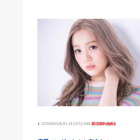
1:
2020/06/18(木) 18:24:51.946
ID:DBII+dqKa