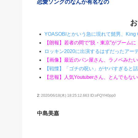
恋愛ソングのなんか有名なの
お
YOASOBIとかいう急に現れて髭男、Kin
【朗報】若者の間で“脱・東京”がブームに
ロッキン2020に出演するはずだったアー
【画像】最近のパン屋さん、ラノベみたい
【戦慄】「ゴチの呪い」がヤバすぎると話
【悲報】人気Youtuberさん、とんで
2:
2020/06/18(木) 18:25:12.663 ID:oFQYH0pp0
中島美嘉