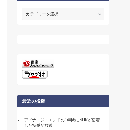
カ
テ
ゴ
リ
ー
最近の投稿
アイナ・ジ・エンドの1年間にNHKが密着
した特番が放送