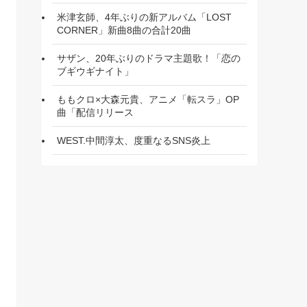
米津玄師、4年ぶりの新アルバム「LOST
CORNER」新曲8曲の合計20曲
サザン、20年ぶりのドラマ主題歌！「恋の
ブギウギナイト」
ももクロ×大森元貴、アニメ「転スラ」OP
曲「配信リリース
WEST.中間淳太、度重なるSNS炎上