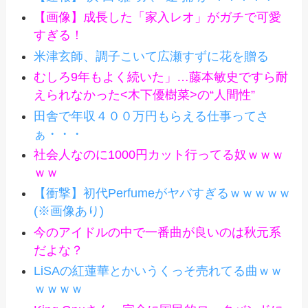
【画像】成長した「家入レオ」がガチで可愛
すぎる！
米津玄師、調子こいて広瀬すずに花を贈る
むしろ9年もよく続いた」…藤本敏史ですら耐
えられなかった<木下優樹菜>の“人間性”
田舎で年収４００万円もらえる仕事ってさ
ぁ・・・
社会人なのに1000円カット行ってる奴ｗｗｗ
ｗｗ
【衝撃】初代Perfumeがヤバすぎるｗｗｗｗｗ
(※画像あり)
今のアイドルの中で一番曲が良いのは秋元系
だよな？
LiSAの紅蓮華とかいうくっそ売れてる曲ｗｗ
ｗｗｗｗ