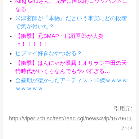
King Gnuさん、完全に国民的ロックバンドに
なる
米津玄師が『本物』だという事実にどの段階
で気が付いた？
【衝撃】元SMAP・稲垣吾郎が大炎
上！！！！！
ヒプマイ好きなやつおる？
【衝撃】はんにゃが暴露！オリラジ中田の天
狗時代がいくらなんでもヤバすぎる…
全盛期が凄かったアーティスト10傑ｗｗｗｗ
ｗｗｗｗｗ
引用元:
http://viper.2ch.sc/test/read.cgi/news4vip/1579611
710/