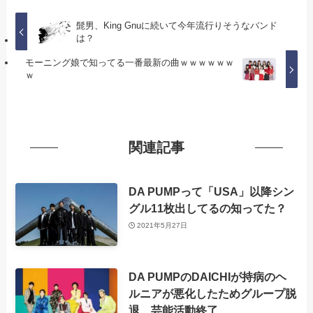
髭男、King Gnuに続いて今年流行りそうなバンド
は？
モーニング娘で知ってる一番最新の曲ｗｗｗｗｗｗ
ｗ
関連記事
DA PUMPって「USA」以降シン
グル11枚出してるの知ってた？
2021年5月27日
DA PUMPのDAICHIが持病のヘ
ルニアが悪化したためグループ脱
退、芸能活動終了