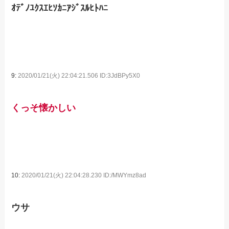
ｵﾃﾞﾉﾕｸｽｴﾋｿｶﾆｱｼﾞｽﾙﾋﾄﾊﾆ
9:
2020/01/21(火) 22:04:21.506 ID:3JdBPy5X0
くっそ懐かしい
10:
2020/01/21(火) 22:04:28.230 ID:/MWYmz8ad
ウサ