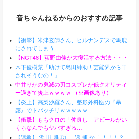
音ちゃんねるからのおすすめ記事
【衝撃】米津玄師さん、ヒルナンデスで馬鹿
にされてしまう…
【NGT48】荻野由佳が大復活する方法・・・
木下優樹菜「助けて島田紳助！芸能界から干
されそうなの！」
中井りかの鬼滅の刃コスプレが低クオリティ
ー過ぎて炎上ｗｗｗｗ （※画像あり）
【炎上】高梨沙羅さん、整形外科医の『暴
露』でトバッチリｗｗｗｗｗ
【衝撃】ももクロの「仲良し」アピールがい
くらなんでもヤバすぎる…
【速報】 浜 田 雅 功 、 逮 捕 か ！！！！？