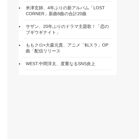
米津玄師、4年ぶりの新アルバム「LOST
CORNER」新曲8曲の合計20曲
サザン、20年ぶりのドラマ主題歌！「恋の
ブギウギナイト」
ももクロ×大森元貴、アニメ「転スラ」OP
曲「配信リリース
WEST.中間淳太、度重なるSNS炎上