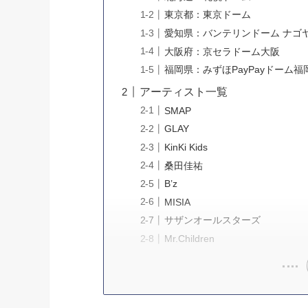
東京都：東京ドーム
愛知県：バンテリンドーム ナゴ
大阪府：京セラドーム大阪
福岡県：みずほPayPayドーム福
アーティスト一覧
SMAP
GLAY
KinKi Kids
桑田佳祐
B’z
MISIA
サザンオールスターズ
Mr.Children