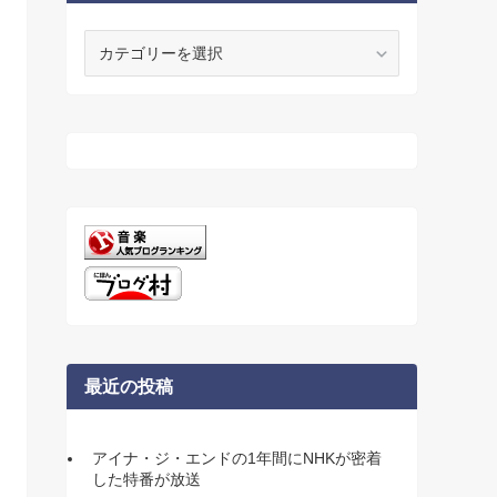
カ
テ
ゴ
リ
ー
最近の投稿
アイナ・ジ・エンドの1年間にNHKが密着
した特番が放送