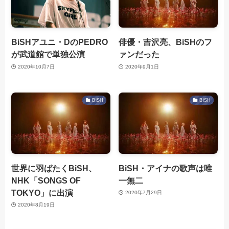
BiSHアユニ・DのPEDRO
俳優・吉沢亮、BiSHのフ
が武道館で単独公演
ァンだった
2020年10月7日
2020年9月1日
BiSH
BiSH
世界に羽ばたくBiSH、
BiSH・アイナの歌声は唯
NHK「SONGS OF
一無二
TOKYO」に出演
2020年7月29日
2020年8月19日