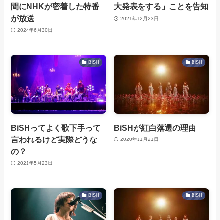
間にNHKが密着した特番
大発表をする」ことを告知
が放送
2021年12月23日
2024年6月30日
BiSH
BiSH
BiSHってよく歌下手って
BiSHが紅白落選の理由
言われるけど実際どうな
2020年11月21日
の？
2021年5月23日
BiSH
BiSH