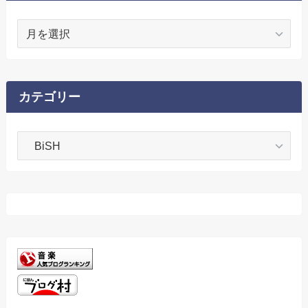
ア
ー
カ
イ
ブ
カテゴリー
カ
テ
ゴ
リ
ー