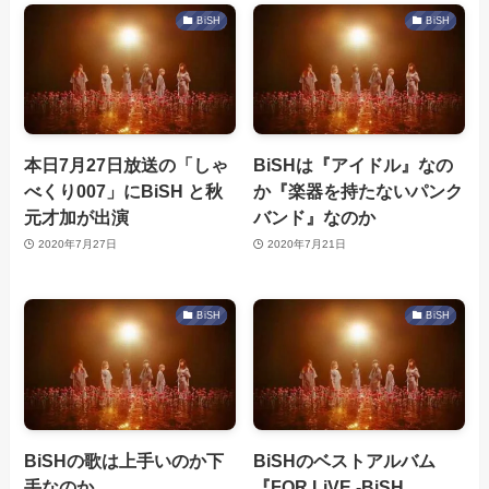
BiSH
BiSH
本日7月27日放送の「しゃ
BiSHは『アイドル』なの
べくり007」にBiSH と秋
か『楽器を持たないパンク
元才加が出演
バンド』なのか
2020年7月27日
2020年7月21日
BiSH
BiSH
BiSHの歌は上手いのか下
BiSHのベストアルバム
手なのか
『FOR LiVE -BiSH