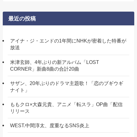
最近の投稿
アイナ・ジ・エンドの1年間にNHKが密着した特番が
放送
米津玄師、4年ぶりの新アルバム「LOST
CORNER」新曲8曲の合計20曲
サザン、20年ぶりのドラマ主題歌！「恋のブギウギ
ナイト」
ももクロ×大森元貴、アニメ「転スラ」OP曲「配信
リリース
WEST.中間淳太、度重なるSNS炎上