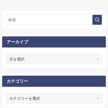
アーカイブ
ア
ー
カ
イ
ブ
カテゴリー
カ
テ