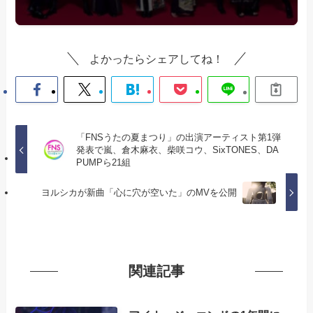
よかったらシェアしてね！
「FNSうたの夏まつり」の出演アーティスト第1弾
発表で嵐、倉木麻衣、柴咲コウ、SixTONES、DA
PUMPら21組
ヨルシカが新曲「心に穴が空いた」のMVを公開
関連記事