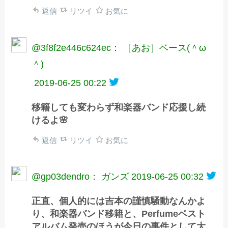
返信
リツイ
お気に
@3f8f2e446c624ec： ［あお］ベース(＾ω
＾)
2019-06-25 00:22
移籍しても変わらず和楽器バンド応援し続
けるよ🌸
返信
リツイ
お気に
@gp03dendro： ガンズ
2019-06-25 00:32
正直、個人的には吉本の謹慎騒動なんかよ
り、和楽器バンド移籍と、Perfumeベスト
アルバム発売のほうが今日の事件として大