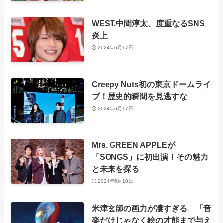
WEST.中間淳太、度重なるSNS
炎上
2024年6月17日
Creepy Nuts初の東京ドームライ
ブ！歴史的瞬間を見逃すな
2024年6月17日
Mrs. GREEN APPLEが
「SONGS」に初出演！その魅力
と未来を探る
2024年6月10日
米津玄師の画力が凄すぎる 「音
楽だけじゃなく絵の才能まで与え