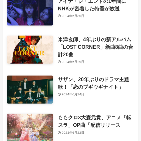
アイナ・ジ・エンドの1年間に
NHKが密着した特番が放送
2024年6月30日
米津玄師、4年ぶりの新アルバム
「LOST CORNER」新曲8曲の合
計20曲
2024年6月29日
サザン、20年ぶりのドラマ主題
歌！「恋のブギウギナイト」
2024年6月24日
ももクロ×大森元貴、アニメ「転
スラ」OP曲「配信リリース
2024年6月22日