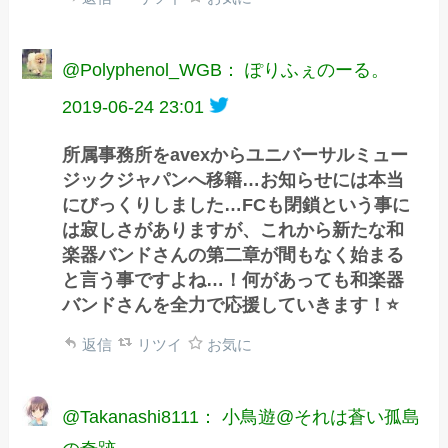
@Polyphenol_WGB： ぽりふぇのーる。
2019-06-24 23:01
所属事務所をavexからユニバーサルミュー
ジックジャパンへ移籍…お知らせには本当
にびっくりしました…FCも閉鎖という事に
は寂しさがありますが、これから新たな和
楽器バンドさんの第二章が間もなく始まる
と言う事ですよね…！何があっても和楽器
バンドさんを全力で応援していきます！⭐️
返信
リツイ
お気に
@Takanashi8111： 小鳥遊@それは蒼い孤島