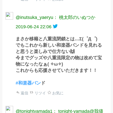
@inutsuka_yaeryu： 桃太郎のいぬつか
2019-06-24 22:06
まさか移籍と八重流閉鎖とは…Σ(゜Д゜)
でもこれから新しい和楽器バンドを見れる
と思うと楽しみで仕方ない🙌
今までグッズや八重流限定の物は改めて宝
物になったなぁ( ✧ω✧)
これからも応援させていただきます！！
#和楽器バン
ド
返信
リツイ
お気に
@tonightyamada1： tonight-yamada@我儘