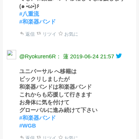
(๑ •̀ω•́)۶
#八重流
#和楽器バンド
返信
リツイ
お気に
@Ryokuren6R： 蓮
2019-06-24 21:57
ユニバーサル へ移籍は
ビックリしましたが
和楽器バンドは和楽器バンド
これからも応援して行きます
お身体に気を付けて
グローバルに進み続けて下さい
#和楽器バンド
#WGB
返信
リツイ
お気に