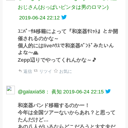
おじさん(おっぱいビンタは男のロマン)
2019-06-24 22:12
ﾕﾆﾊﾞｰｻﾙ移籍によって『和楽器ｻﾐｯﾄ』とか開
催されるのかな～
個人的にはliveﾊｳｽで和楽器ﾊﾞﾝﾄﾞみたいん
よな～🙏
Zepp辺りでやってくれんかな～🎵
返信
リツイ
お気に
@galaxia58： 眞知
2019-06-24 22:15
和楽器バンド移籍するのかー！
今年は全国ツアーないからあれ？と思って
たんだけど…
あの八人がいるならどこだろうと大丈夫だ