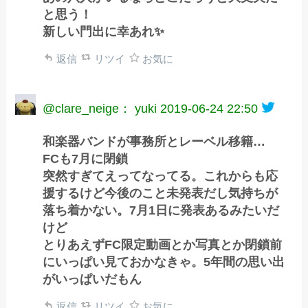
と思う！
新しい門出に幸あれ✨
返信
リツイ
お気に
@clare_neige： yuki
2019-06-24 22:50
和楽器バンドが事務所とレーベル移籍…
FCも7月に閉鎖
突然すぎてえってなってる。これからも応
援するけど今後のこと未発表だし気持ちが
落ち着かない。7月1日に発表あるみたいだ
けど
とりあえずFC限定動画とか写真とか閉鎖前
にいっぱい見ておかなきゃ。5年間の思い出
がいっぱいだもん
返信
リツイ
お気に