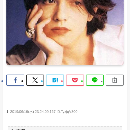
1:
2019/06/19(水) 23:24:09.167 ID:TyxjqV800