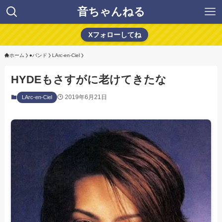
音ちゃんねる
Xフォローしてね
ホーム
●バンド
LArc-en-Ciel
HYDEもさすがに老けてきたな
2019年6月21日
LArc-en-Ciel