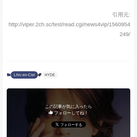
引用元:
http://viper.2ch.sc/test/read.cgi/news4vip/1560954
249/
LArc-en-Ciel
HYDE
この記事が気に入ったら
フォローしてね！