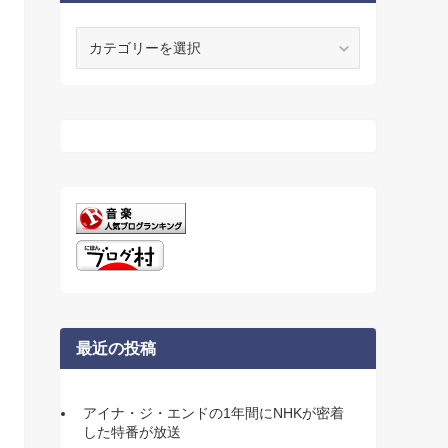
カ
テ
ゴ
リ
ー
最近の投稿
アイナ・ジ・エンドの1年間にNHKが密着
した特番が放送