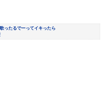
ー歌ったるでーってイキったら
望