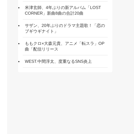
米津玄師、4年ぶりの新アルバム「LOST
CORNER」新曲8曲の合計20曲
サザン、20年ぶりのドラマ主題歌！「恋の
ブギウギナイト」
ももクロ×大森元貴、アニメ「転スラ」OP
曲「配信リリース
WEST.中間淳太、度重なるSNS炎上