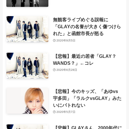
無観客ライブめぐる誤報に
「GLAYの名誉が大きく傷つけら
れた」と函館市長が怒る
2020年9月5日
【悲報】最近の若者「GLAY？
WANDS？」←コレ
2020年6月28日
【悲報】今のキッズ、「あゆvs
宇多田」「ラルクvsGLAY」みた
いにバトれない
2020年5月7日
【悲報】GLAYさん、2000年代に