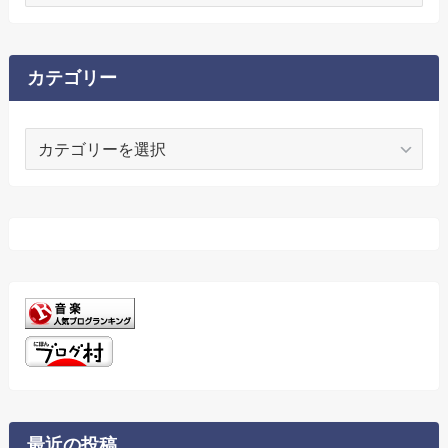
ー
カ
イ
ブ
カテゴリー
カ
テ
ゴ
リ
ー
最近の投稿