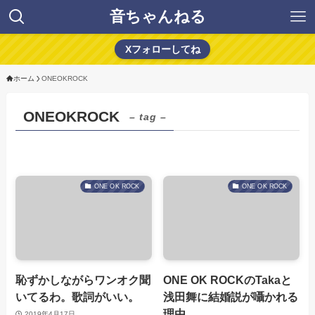
音ちゃんねる
Xフォローしてね
ホーム
ONEOKROCK
ONEOKROCK
– tag –
ONE OK ROCK
ONE OK ROCK
恥ずかしながらワンオク聞
ONE OK ROCKのTakaと
いてるわ。歌詞がいい。
浅田舞に結婚説が囁かれる
理由
2019年4月17日