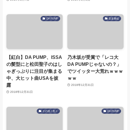
DA PUMP
音楽番組
【紅白】DA PUMP、ISSA
乃木坂が受賞で「レコ大
の髪型にと松田聖子のはし
DA PUMPじゃないの？」
ゃぎっぷりに注目が集まる
でツイッター大荒れｗｗｗ
中、大ヒット曲USAを披
ｗｗ
露
2018年12月31日
2018年12月31日
その他 / 色々
DA PUMP