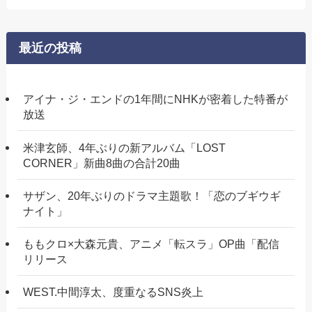
最近の投稿
アイナ・ジ・エンドの1年間にNHKが密着した特番が
放送
米津玄師、4年ぶりの新アルバム「LOST
CORNER」新曲8曲の合計20曲
サザン、20年ぶりのドラマ主題歌！「恋のブギウギ
ナイト」
ももクロ×大森元貴、アニメ「転スラ」OP曲「配信
リリース
WEST.中間淳太、度重なるSNS炎上