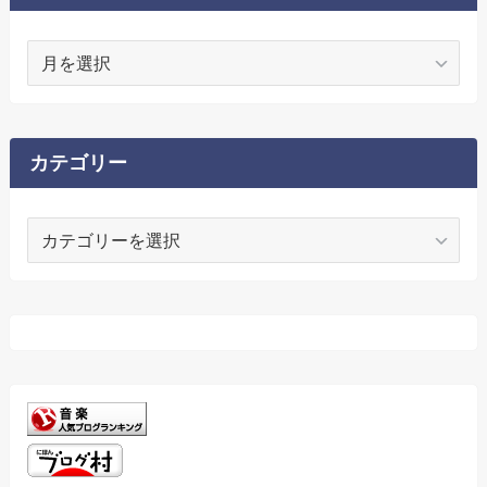
ア
ー
カ
イ
ブ
カテゴリー
カ
テ
ゴ
リ
ー