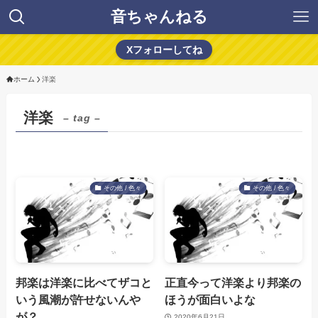
音ちゃんねる
Xフォローしてね
ホーム
洋楽
洋楽
– tag –
その他 / 色々
その他 / 色々
邦楽は洋楽に比べてザコと
正直今って洋楽より邦楽の
いう風潮が許せないんや
ほうが面白いよな
が？
2020年6月21日