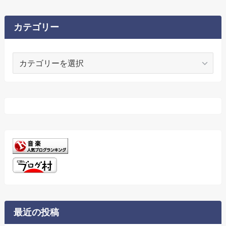
カ
イ
ブ
カテゴリー
カ
テ
ゴ
リ
ー
最近の投稿