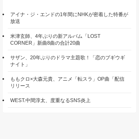
アイナ・ジ・エンドの1年間にNHKが密着した特番が
放送
米津玄師、4年ぶりの新アルバム「LOST
CORNER」新曲8曲の合計20曲
サザン、20年ぶりのドラマ主題歌！「恋のブギウギ
ナイト」
ももクロ×大森元貴、アニメ「転スラ」OP曲「配信
リリース
WEST.中間淳太、度重なるSNS炎上