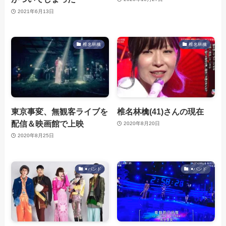
2021年6月13日
椎名林檎
椎名林檎
東京事変、無観客ライブを
椎名林檎(41)さんの現在
配信＆映画館で上映
2020年8月20日
2020年8月25日
●バンド
●バンド