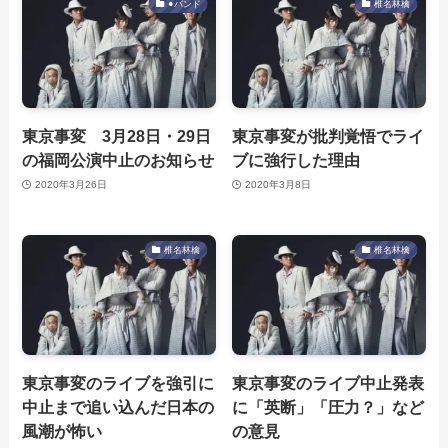
●バンド
椎名林檎
東京事変 3月28日・29日
東京事変が批判覚悟でライ
の福岡公演中止のお知らせ
ブに強行した理由
2020年3月26日
2020年3月8日
椎名林檎
椎名林檎
東京事変のライブを強引に
東京事変のライブ中止発表
中止まで追い込んだ日本の
に「英断」「圧力？」など
風潮が怖い
の意見