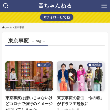
音ちゃんねる
Xフォローしてね
ホーム
東京事変
東京事変
– tag –
●バンド
椎名林檎
東京事変は嫌いじゃないけ
東京事変の新曲「命の帳」
どコロナで強行のイメージ
がドラマ主題歌に
がついてしまった
2020年10月27日