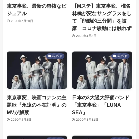
東京事変、最新の奇抜なビ
【Mステ】東京事変、椎名
ジュアル
林檎が変なサングラスをし
て「能動的三分間」を披
2020年7月20日
露 コロナ騒動には触れず
2020年4月3日
●バンド
●バンド
東京事変、映画コナンの主
日本の3大過大評価バンド
題歌『永遠の不在証明』の
「東京事変」「LUNA
MVが解禁
SEA」
2020年4月3日
2020年3月31日