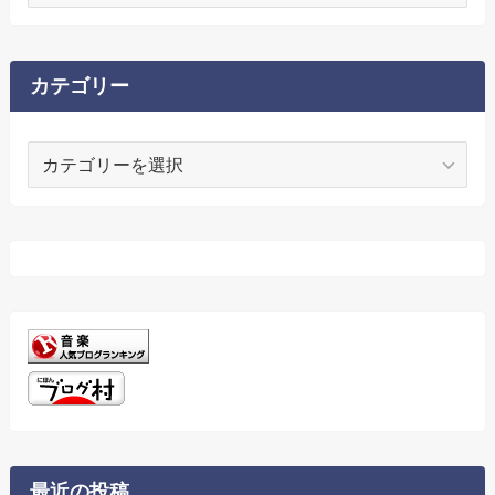
ー
カ
イ
ブ
カテゴリー
カ
テ
ゴ
リ
ー
最近の投稿