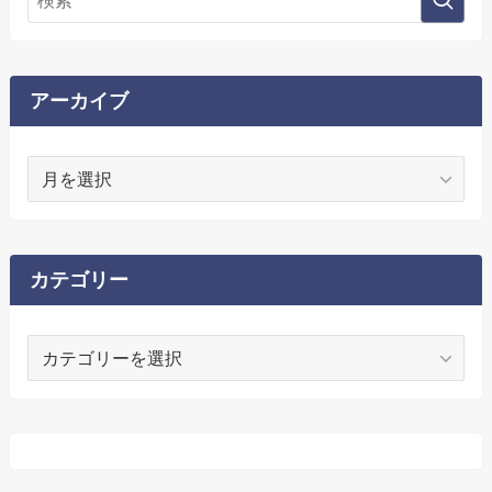
アーカイブ
ア
ー
カ
イ
ブ
カテゴリー
カ
テ
ゴ
リ
ー