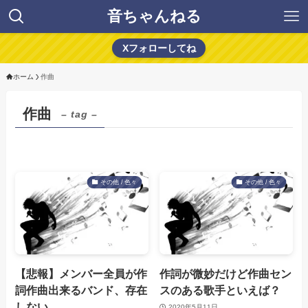
音ちゃんねる
Xフォローしてね
ホーム
作曲
作曲
– tag –
その他 / 色々
その他 / 色々
【悲報】メンバー全員が作
作詞が微妙だけど作曲セン
詞作曲出来るバンド、存在
スのある歌手といえば？
しない
2020年5月11日