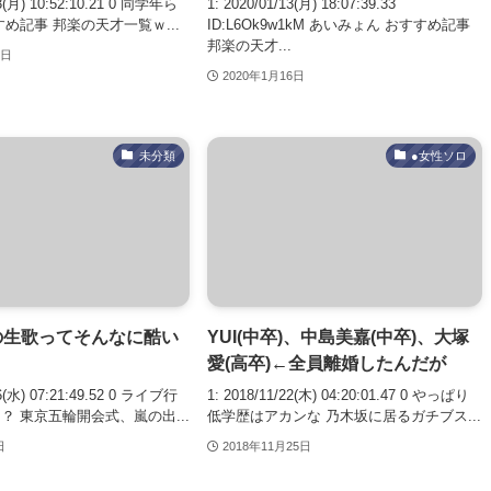
13(月) 10:52:10.21 0 同学年ら
1: 2020/01/13(月) 18:07:39.33
め記事 邦楽の天才一覧ｗ...
ID:L6Ok9w1kM あいみょん おすすめ記事
邦楽の天才...
8日
2020年1月16日
未分類
●女性ソロ
の生歌ってそんなに酷い
YUI(中卒)、中島美嘉(中卒)、大塚
愛(高卒)←全員離婚したんだが
06(水) 07:21:49.52 0 ライブ行
1: 2018/11/22(木) 04:20:01.47 0 やっぱり
？ 東京五輪開会式、嵐の出...
低学歴はアカンな 乃木坂に居るガチブス...
日
2018年11月25日