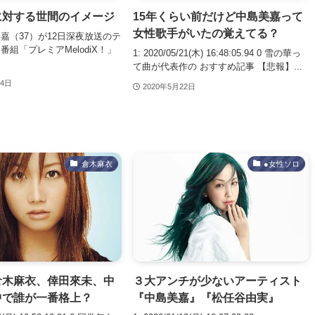
に対する世間のイメージ
15年くらい前だけど中島美嘉って
女性歌手がいたの覚えてる？
嘉（37）が12日深夜放送のテ
組「プレミアMelodiX！」
1: 2020/05/21(木) 16:48:05.94 0 雪の華っ
て曲が代表作の おすすめ記事 【悲報】...
14日
2020年5月22日
倉木麻衣
●女性ソロ
倉木麻衣、倖田來未、中
３大アンチが少ないアーティスト
中で誰が一番格上？
『中島美嘉』『松任谷由実』