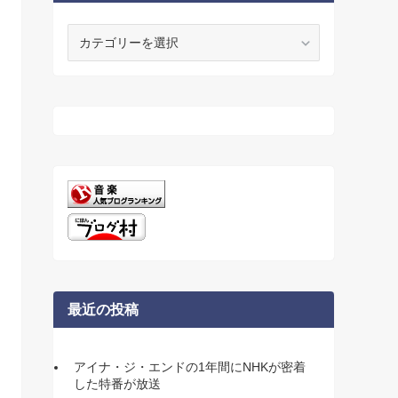
カ
テ
ゴ
リ
ー
最近の投稿
アイナ・ジ・エンドの1年間にNHKが密着
した特番が放送