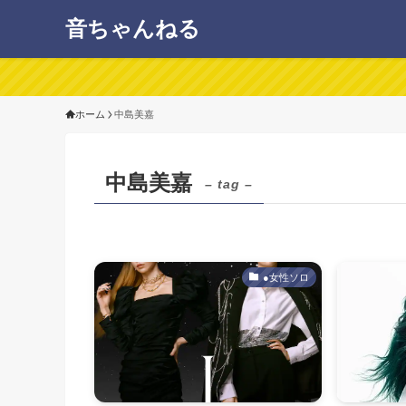
音ちゃんねる
ホーム
中島美嘉
中島美嘉
– tag –
●女性ソロ