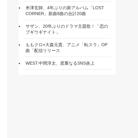
米津玄師、4年ぶりの新アルバム「LOST
CORNER」新曲8曲の合計20曲
サザン、20年ぶりのドラマ主題歌！「恋の
ブギウギナイト」
ももクロ×大森元貴、アニメ「転スラ」OP
曲「配信リリース
WEST.中間淳太、度重なるSNS炎上