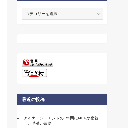
カ
テ
ゴ
リ
ー
最近の投稿
アイナ・ジ・エンドの1年間にNHKが密着
した特番が放送