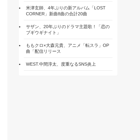
米津玄師、4年ぶりの新アルバム「LOST
CORNER」新曲8曲の合計20曲
サザン、20年ぶりのドラマ主題歌！「恋の
ブギウギナイト」
ももクロ×大森元貴、アニメ「転スラ」OP
曲「配信リリース
WEST.中間淳太、度重なるSNS炎上