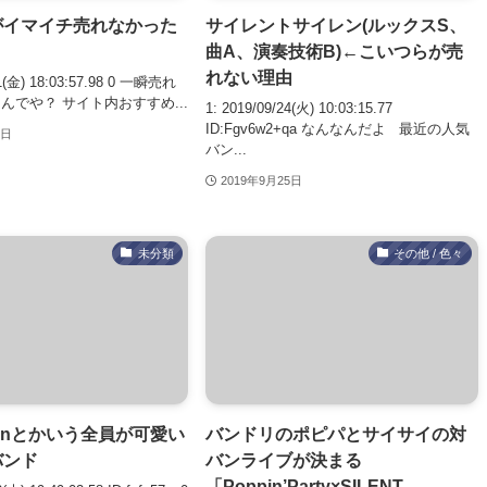
がイマイチ売れなかった
サイレントサイレン(ルックスS、
曲A、演奏技術B)←こいつらが売
れない理由
01(金) 18:03:57.98 0 一瞬売れ
んでや？ サイト内おすすめ...
1: 2019/09/24(火) 10:03:15.77
ID:Fgv6w2+qa なんなんだよ 最近の人気
3日
バン...
2019年9月25日
未分類
その他 / 色々
 Sirenとかいう全員が可愛い
バンドリのポピパとサイサイの対
バンド
バンライブが決まる
「Poppin’Party×SILENT