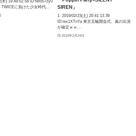
2(木) 19:49:02.58 ID:fefo57zy0
SIREN」
TWICEに負けた少女時代...
1: 2019/02/23(土) 20:41:13.39
日
ID:rex1XTnYa 東京五輪開会式、嵐の出演
が確定ｗｗ...
2019年2月24日