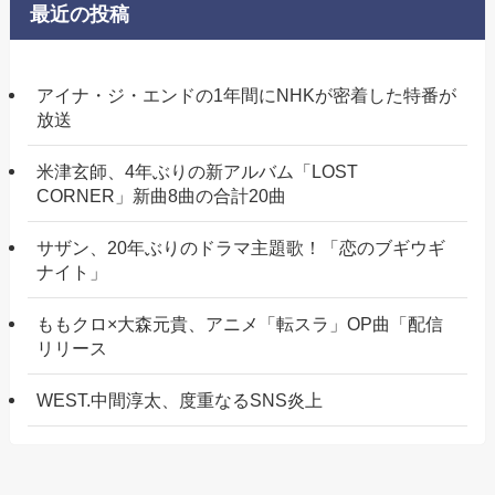
最近の投稿
アイナ・ジ・エンドの1年間にNHKが密着した特番が
放送
米津玄師、4年ぶりの新アルバム「LOST
CORNER」新曲8曲の合計20曲
サザン、20年ぶりのドラマ主題歌！「恋のブギウギ
ナイト」
ももクロ×大森元貴、アニメ「転スラ」OP曲「配信
リリース
WEST.中間淳太、度重なるSNS炎上