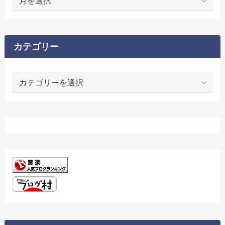
ー
カ
イ
ブ
カテゴリー
カ
テ
ゴ
リ
ー