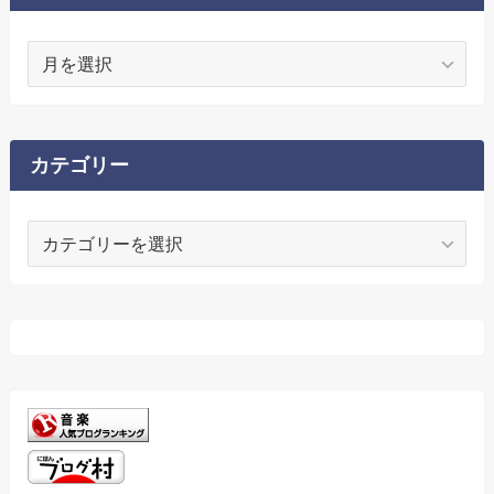
ア
ー
カ
イ
ブ
カテゴリー
カ
テ
ゴ
リ
ー