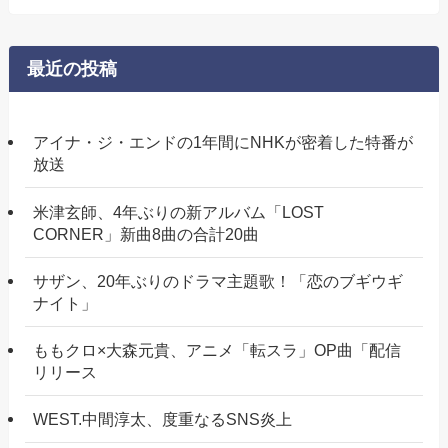
最近の投稿
アイナ・ジ・エンドの1年間にNHKが密着した特番が
放送
米津玄師、4年ぶりの新アルバム「LOST
CORNER」新曲8曲の合計20曲
サザン、20年ぶりのドラマ主題歌！「恋のブギウギ
ナイト」
ももクロ×大森元貴、アニメ「転スラ」OP曲「配信
リリース
WEST.中間淳太、度重なるSNS炎上