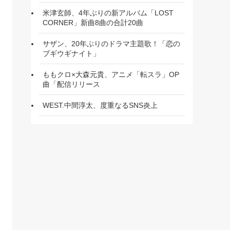
米津玄師、4年ぶりの新アルバム「LOST
CORNER」新曲8曲の合計20曲
サザン、20年ぶりのドラマ主題歌！「恋の
ブギウギナイト」
ももクロ×大森元貴、アニメ「転スラ」OP
曲「配信リリース
WEST.中間淳太、度重なるSNS炎上