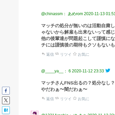
@chinassm： あめrom
2020-11-13 01:5
マッチの処分が無いのは活動自粛し
ゃないから解雇も出来ないって感じ
他の後輩達が問題起こして謹慎にな
チには謹慎後の期待もクソもないも
返信
リツイ
お気に
@____ya__： 6
2020-11-12 23:33
マッチさんFNS出るの？処分なし？
やだわぁ〜闇だわぁ〜
返信
リツイ
お気に