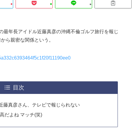
所の最年長アイドル近藤真彦の沖縄不倫ゴルフ旅行を報じ
前から親密な関係という。
485a332c6393464f5c1f20f11190ee0
目次
近藤真彦さん、テレビで報じられない
だよね マッチ(笑)