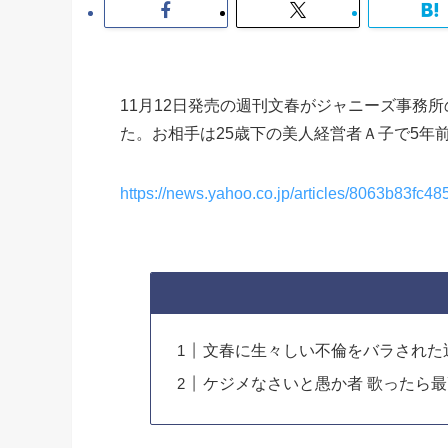
11月12日発売の週刊文春がジャニーズ事務
た。お相手は25歳下の美人経営者Ａ子で5年
https://news.yahoo.co.jp/articles/8063b83fc
文春に生々しい不倫をバラされた
ケジメなさいと愚か者 歌ったら最高