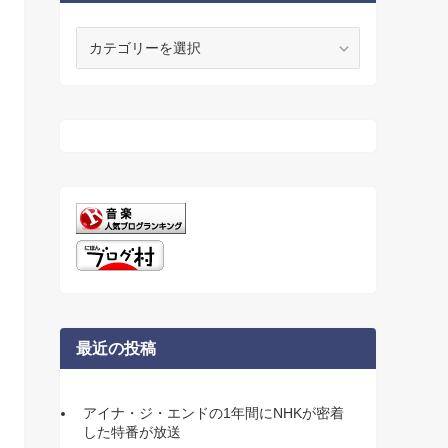
カ
テ
ゴ
リ
ー
最近の投稿
アイナ・ジ・エンドの1年間にNHKが密着
した特番が放送