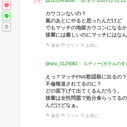
@1221Arashic： ゆ き⛄️
2020-11-12 22
カウコンないの？
嵐のあとにやると思ったんだけど
でもマッチの地獄カウコンになるか
後輩には厳しいのにマッチにはなんの
返信
リツイ
お気に
@sho_0125082： エディー(ガラルのす
えっ？マッチFNS歌謡祭に出るの？
不倫報道されてるのに？
どの面下げて出てくるんだろう。
後輩は女性問題で処分食らってるの
んだけどなぁ。
返信
リツイ
お気に