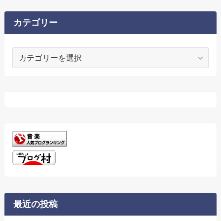
イ
ブ
カテゴリー
カ
テ
ゴ
リ
ー
最近の投稿