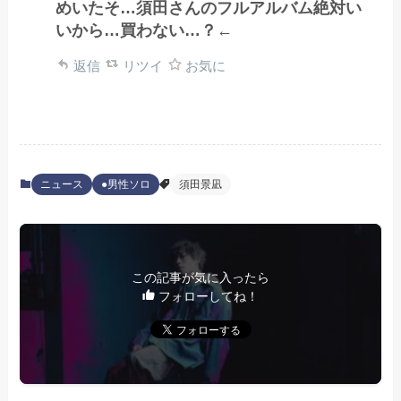
めいたそ…須田さんのフルアルバム絶対い
いから…買わない…？←
返信
リツイ
お気に
ニュース
●男性ソロ
須田景凪
この記事が気に入ったら
フォローしてね！