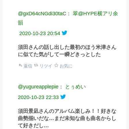
@gxD64cNGdi30taC： 翠@HYPE横アリ余
韻
2020-10-23 20:54
須田さんの話し出した最初のほう米津さん
に似てた気がして一瞬どきっとした
返信
リツイ
お気に
@yugureapplepie： とぅめい
2020-10-23 22:33
須田景凪さんのアルバム楽しみ！！好きな
曲勢揃いだな…まだ未知な曲も曲名からし
て好きだし…