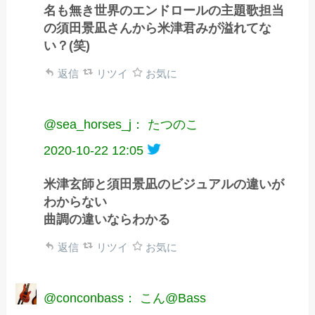
名も無き世界のエンドロールの主題歌担当
の須田景凪さんから米津君みが溢れてな
い？(笑)
返信
リツイ
お気に
@sea_horses_j： たつのこ
2020-10-22 12:05
米津玄師と須田景凪のビジュアルの違いが
わからない
曲調の違いならわかる
返信
リツイ
お気に
@conconbass： こん@Bass