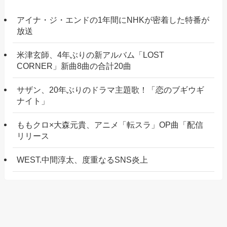
アイナ・ジ・エンドの1年間にNHKが密着した特番が
放送
米津玄師、4年ぶりの新アルバム「LOST
CORNER」新曲8曲の合計20曲
サザン、20年ぶりのドラマ主題歌！「恋のブギウギ
ナイト」
ももクロ×大森元貴、アニメ「転スラ」OP曲「配信
リリース
WEST.中間淳太、度重なるSNS炎上