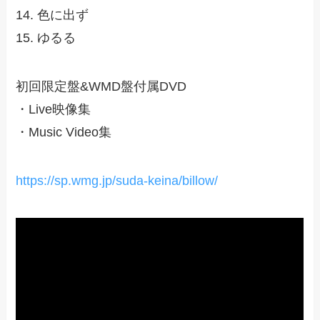
14. 色に出ず
15. ゆるる
初回限定盤&WMD盤付属DVD
・Live映像集
・Music Video集
https://sp.wmg.jp/suda-keina/billow/