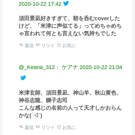
2020-10-22 17:42
須田景凪好きすぎて、朝を呑むcoverした
けど、「米津に声似てる」ってめちゃめち
ゃ言われて何とも言えない気持ちでした
返信
リツイ
お気に
@_Keana_312： ケアナ
2020-10-22 21:04
米津玄師、須田景凪、神山羊、秋山黄色、
神谷志龍、獅子志司
こんな感じの名前の人って天才しかおらん
かな(˙◁˙)
返信
リツイ
お気に