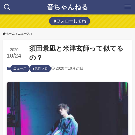
音ちゃんねる
Xフォローしてね
ホーム
ニュース
須田景凪と米津玄師って似てる
2020
10/24
の？
2020年10月24日
ニュース
●男性ソロ