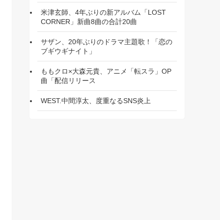
米津玄師、4年ぶりの新アルバム「LOST
CORNER」新曲8曲の合計20曲
サザン、20年ぶりのドラマ主題歌！「恋の
ブギウギナイト」
ももクロ×大森元貴、アニメ「転スラ」OP
曲「配信リリース
WEST.中間淳太、度重なるSNS炎上