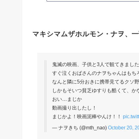
マキシマムザホルモン・ナヲ、一
鬼滅の映画、子供と3人で観てきまし
すぐ泣くおばさんのナヲちゃんはもち
なんと隣に5分おきに携帯見てるクソ
しかもそいつ貧乏ゆすりも酷くて、か
おい…まじか
動画撮り出したし！
まじかよ！映画泥棒やんけ！！
pic.tw
— ナヲきち (@mth_nao)
October 20, 2