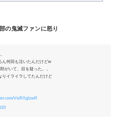
部の鬼滅ファンに怒り
た。
ろん何回も泣いたんだけどw
野郎がいて、目を疑った。。
なりイライラしてたんだけど
itter.com/VsiRXgIzwR
020