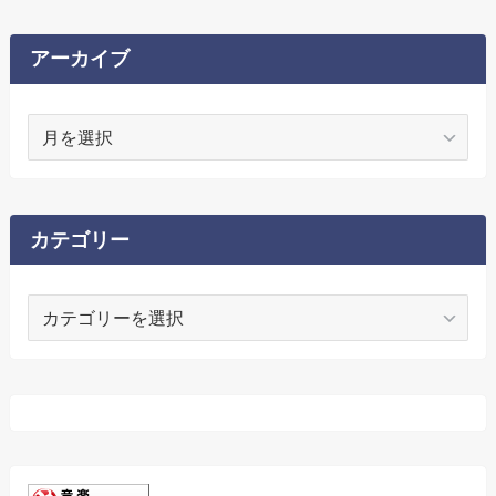
アーカイブ
ア
ー
カ
イ
ブ
カテゴリー
カ
テ
ゴ
リ
ー