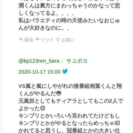
潤くんは裏方にまわっちゃうのかなって悲
しくなってるよ、、、、
私はバラエティの時の天使みたいなおじゅ
んが大好きなのに、、
返信
リツイ
お気に
@kp123ren_tiara： サユポヨ
2020-10-17 15:00
VS嵐と嵐にしやがれの後番組相葉くんと翔
くんがやるんだ😳
元嵐担としてもティアラとしてもこの2人で
よかった😌
キンプリとかいろいろ言われてたけどもし
キンプリとかがやるとなったらめっちゃ叩
かれてると思うし、冠番組とかの大きい仕