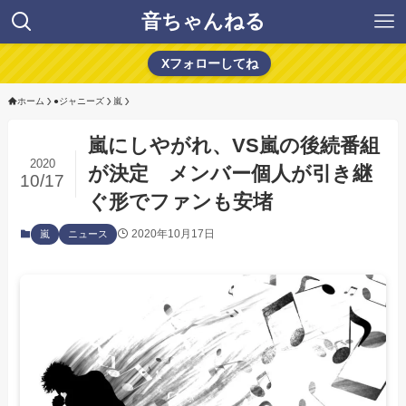
音ちゃんねる
Xフォローしてね
ホーム
●ジャニーズ
嵐
嵐にしやがれ、VS嵐の後続番組
2020
が決定 メンバー個人が引き継
10/17
ぐ形でファンも安堵
2020年10月17日
嵐
ニュース