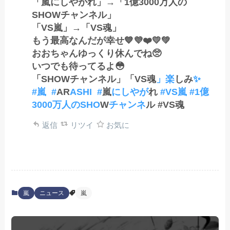
「嵐にしやがれ」→「1億3000万人の
SHOWチャンネル」
「VS嵐」→「VS魂」
もう最高なんだが幸せ💙💜❤️💛💚
おおちゃんゆっくり休んでね🥺
いつでも待ってるよ😳
「SHOWチャンネル」「VS魂
」楽
しみ
✨
#嵐 #
AR
ASHI #
嵐
にしやが
れ
#VS嵐 #1億
3000万人のSHO
W
チャンネ
ル #VS魂
返信
リツイ
お気に
嵐
ニュース
嵐