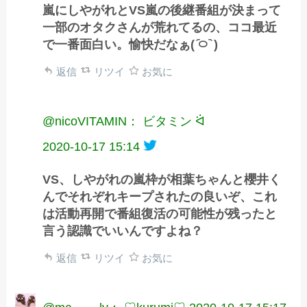
嵐にしやがれとVS嵐の後継番組が決まって
一部のオタクさんが荒れてるの、ココ最近
で一番面白い。愉快だなぁ( ᷇࿀ ᷆ )
返信
リツイ
お気に
@nicoVITAMIN： ビタミン ᐛ
2020-10-17 15:14
VS、しやがれの嵐枠が相葉ちゃんと櫻井く
んでそれぞれキープされたの良いぞ、これ
は活動再開で番組復活の可能性が残ったと
言う認識でいいんですよね？
返信
リツイ
お気に