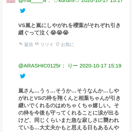
@ma____lv： ♡kurumi♡
2020-10-17 15:17
VS嵐と嵐にしやがれを櫻葉がそれぞれ引き
継ぐって泣く😭😭😭
返信
リツイ
お気に
@ARASHIC0125r： りー
2020-10-17 15:19
嵐さん…うぅ…そうか…そうなんか…しや
がれとVSの枠を翔くんと相葉ちゃんが引き
継いでくれるのはめちゃくちゃ嬉しい。そ
の枠を今後も守ってくれることに涙が出る
けど、同じくらいまた急な寂しさに襲われ
ている…大丈夫かもと思える日もあるんや