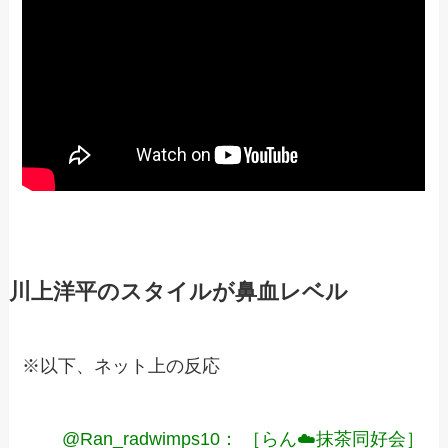
川上洋平のスタイルが鼻血レベル
※以下、ネット上の反応
@Ran_radwimps10： ［らん☁️抹茶同好会］