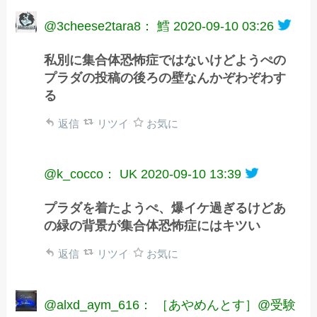
@3cheese2tara8： 鱈
2020-09-10 03:26
私別に集合体恐怖症ではないけどようぺの
プラダの投稿の後ろの壁なんかぞわぞわす
る
返信
リツイ
お気に
@k_cocco： UK
2020-09-10 13:39
プラダを着たようぺ、爆イケ過ぎるけどあ
の緑の背景が集合体恐怖症にはキツい
返信
リツイ
お気に
@alxd_aym_616： ［あやめんとす］@受験