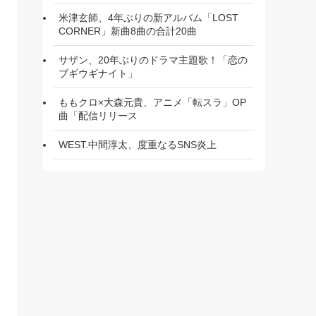
米津玄師、4年ぶりの新アルバム「LOST
CORNER」新曲8曲の合計20曲
サザン、20年ぶりのドラマ主題歌！「恋の
ブギウギナイト」
ももクロ×大森元貴、アニメ「転スラ」OP
曲「配信リリース
WEST.中間淳太、度重なるSNS炎上