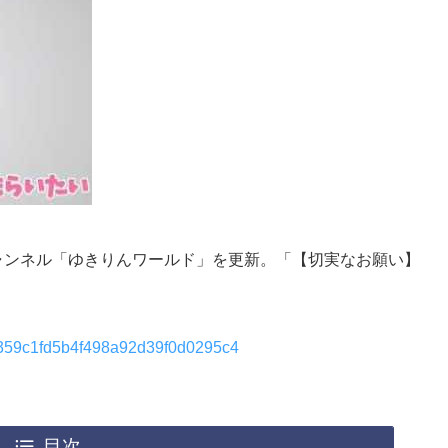
beチャンネル「ゆきりんワールド」を更新。「【切実なお願い】
774359c1fd5b4f498a92d39f0d0295c4
目次