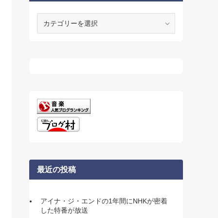
カ
テ
ゴ
リ
ー
最近の投稿
アイナ・ジ・エンドの1年間にNHKが密着
した特番が放送