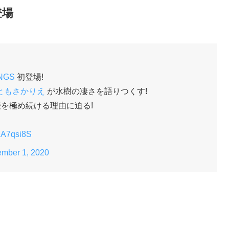
登場
NGS
初登場!
ともさかりえ
が水樹の凄さを語りつくす!
優を極め続ける理由に迫る!
DzA7qsi8S
ember 1, 2020
）