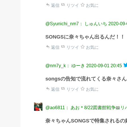
返信
リツイ
お気に
@Syunichi_nm7： しゅんいち
2020-09-
SONGSに奈々ちゃん出るんだ！！
返信
リツイ
お気に
@nm7y_k： ゆーき
2020-09-01 20:45
songsの告知で流れてくる奈々さ
返信
リツイ
お気に
@ao6811： あお＊8/22図書館戦争📖
奈々ちゃんSONGSで特集されるの