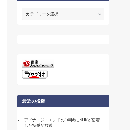
カ
テ
ゴ
リ
ー
最近の投稿
アイナ・ジ・エンドの1年間にNHKが密着
した特番が放送