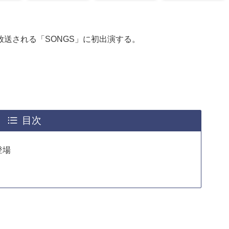
合で放送される「SONGS」に初出演する。
目次
登場
！