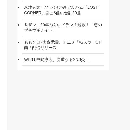
米津玄師、4年ぶりの新アルバム「LOST
CORNER」新曲8曲の合計20曲
サザン、20年ぶりのドラマ主題歌！「恋の
ブギウギナイト」
ももクロ×大森元貴、アニメ「転スラ」OP
曲「配信リリース
WEST.中間淳太、度重なるSNS炎上