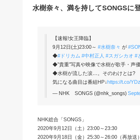
水樹奈々、満を持してSONGSに
【速報!女王降臨】
9月12日(土)23:00～
#水樹奈々
が
#SO
◆
#ドリカム
#中村正人
#スガシカオ
#
◆”貴重”写真や映像で水樹が歌手・声
◆水樹が流した涙…。そのわけとは?
気になる曲目は番組HP↓
https://t.co/Y
— NHK SONGS (@nhk_songs)
Sept
NHK総合「SONGS」
2020年9月12日（土）23:00～23:30
2020年9月18日（金）25:30～26:00（再放送