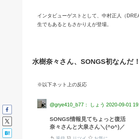
インタビューゲストとして、中村正人（DREA
生でもあるともさかりえが登場。
水樹奈々さん、SONGS初なんだ
※以下ネット上の反応
@grye410_b77： しょう
2020-09-01 19
SONGS情報見てちょっと復活
奈々さんと大泉さん＼(^o^)／
返信
リツイ
お気に