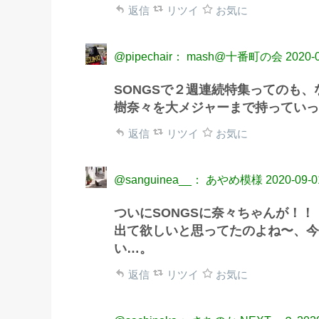
返信
リツイ
お気に
@pipechair： mash@十番町の会
2020-
SONGSで２週連続特集ってのも
樹奈々を大メジャーまで持っていっ
返信
リツイ
お気に
@sanguinea__： あやめ模様
2020-09-0
ついにSONGSに奈々ちゃんが！！
出て欲しいと思ってたのよね〜、今
い…。
返信
リツイ
お気に