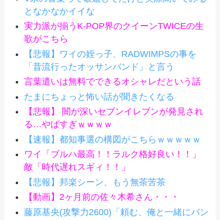
となかなかイイな
実力派が揃うK-POP界のクイーンTWICEの生
歌がこちら
【悲報】ワイの姪っ子、RADWIMPSの事を
「昔流行ったオッサンバンド」と言う
言葉遣いは無料でできるオシャレだという話
たまにちょっと怖い話が聞きたくなる
【悲報】 闇が深いセブンイレブンが発見され
る…やばすぎｗｗｗｗ
【速報】都知事選の構図がこちらｗｗｗｗｗ
ワイ「ブルハ最高！！ラルク格好良い！！」
敵「時代遅れスギィ！！」
【悲報】邦楽シーン、もう無茶苦茶
【動画】2ヶ月前の佐々木希さん・・・
藤原基央(攻撃力2600)「頼む、俺と一緒にバン