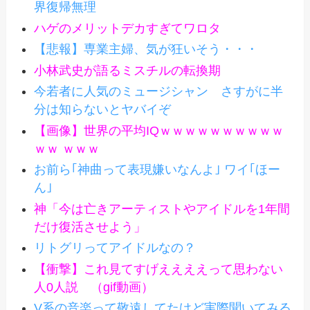
界復帰無理
ハゲのメリットデカすぎてワロタ
【悲報】専業主婦、気が狂いそう・・・
小林武史が語るミスチルの転換期
今若者に人気のミュージシャン さすがに半
分は知らないとヤバイぞ
【画像】世界の平均IQｗｗｗｗｗｗｗｗｗｗ
ｗｗ ｗｗｗ
お前ら｢神曲って表現嫌いなんよ｣ ワイ｢ほー
ん｣
神「今は亡きアーティストやアイドルを1年間
だけ復活させよう」
リトグリってアイドルなの？
【衝撃】これ見てすげええええって思わない
人0人説 （gif動画）
V系の音楽って敬遠してたけど実際聞いてみる