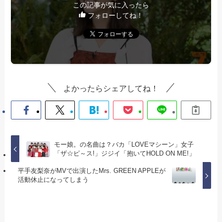
この記事が気に入ったら
フォローしてね！
よかったらシェアしてね！
モー娘。の名曲は？バカ「LOVEマシーン」女子
「ザ☆ピ～ス!」ジジイ「抱いてHOLD ON ME!」
平手友梨奈がMVで出演したMrs. GREEN APPLEが
活動休止になってしまう