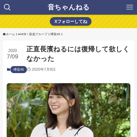
音ちゃんねる
Xフォローしてね
ホーム
●AKB / 坂道グループ
欅坂46
正直長濱ねるには復帰して欲しく
2020
7/09
なかった
2020年7月9日
欅坂46