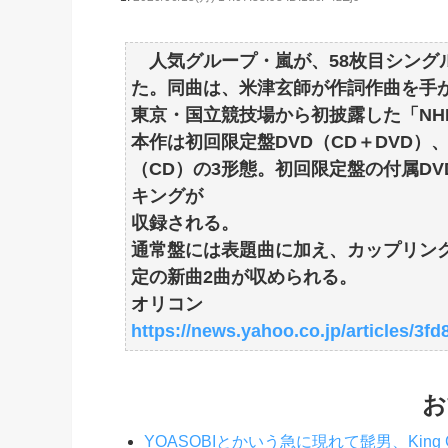
人気グループ・嵐が、58枚目シングル
た。同曲は、米津玄師が作詞作曲を手が
東京・国立競技場から初披露した「NH
本作は初回限定盤DVD（CD＋DVD）、初回
（CD）の3形態。初回限定盤の付属DV
キングが
収録される。
通常盤には表題曲に加え、カップリング曲とし
定の新曲2曲が収められる。
オリコン
https://news.yahoo.co.jp/articles/3
お
YOASOBIとかいう急に現れて髭男、Kin