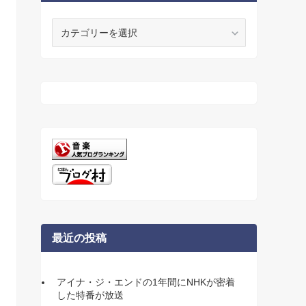
カ
テ
ゴ
リ
ー
最近の投稿
アイナ・ジ・エンドの1年間にNHKが密着
した特番が放送