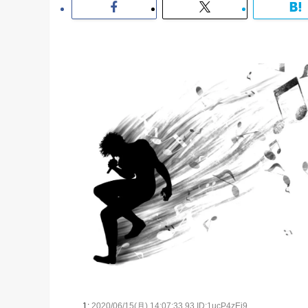
1:
2020/06/15(月) 14:07:33.93 ID:1ucP4zEj9