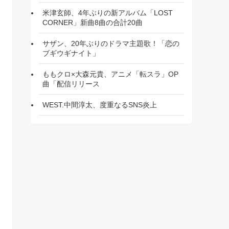
米津玄師、4年ぶりの新アルバム「LOST
CORNER」新曲8曲の合計20曲
サザン、20年ぶりのドラマ主題歌！「恋の
ブギウギナイト」
ももクロ×大森元貴、アニメ「転スラ」OP
曲「配信リリース
WEST.中間淳太、度重なるSNS炎上