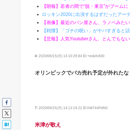
【朗報】若者の間で“脱・東京”がブームに
ロッキン2020に出演するはずだったアー
【画像】最近のパン屋さん、ラノベみたい
【戦慄】「ゴチの呪い」がヤバすぎると話
【悲報】人気Youtuberさん、とんで
4:
2020/06/15(月) 14:10:29.84 ID:+eskXsNl0
オリンピックでバカ売れ予定が外れたな
7:
2020/06/15(月) 14:13:19.22 ID:hW744PdN0
米津が歌え