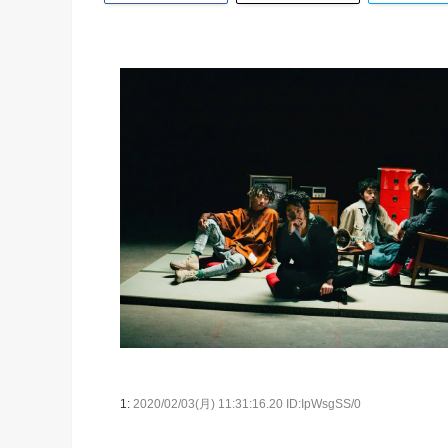
1:
2020/02/03(月) 11:31:16.20 ID:IpWsgSS/0