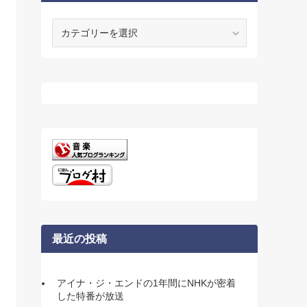
カ
テ
ゴ
リ
ー
最近の投稿
アイナ・ジ・エンドの1年間にNHKが密着
した特番が放送