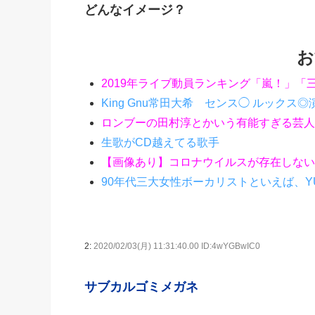
どんなイメージ？
お
2019年ライブ動員ランキング「嵐！」「
King Gnu常田大希 センス◯ ルックス◎
ロンブーの田村淳とかいう有能すぎる芸人
生歌がCD越えてる歌手
【画像あり】コロナウイルスが存在しない
90年代三大女性ボーカリストといえば、Y
2:
2020/02/03(月) 11:31:40.00 ID:4wYGBwIC0
サブカルゴミメガネ