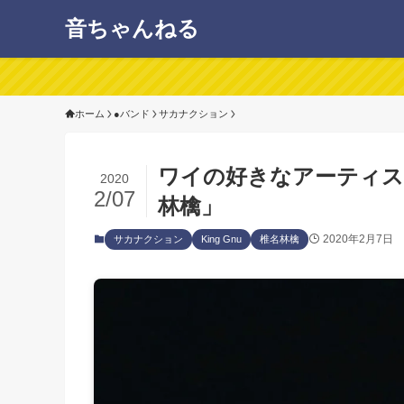
音ちゃんねる
ホーム
●バンド
サカナクション
ワイの好きなアーティスト
2020
2/07
林檎」
2020年2月7日
サカナクション
King Gnu
椎名林檎