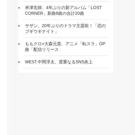
米津玄師、4年ぶりの新アルバム「LOST
CORNER」新曲8曲の合計20曲
サザン、20年ぶりのドラマ主題歌！「恋の
ブギウギナイト」
ももクロ×大森元貴、アニメ「転スラ」OP
曲「配信リリース
WEST.中間淳太、度重なるSNS炎上