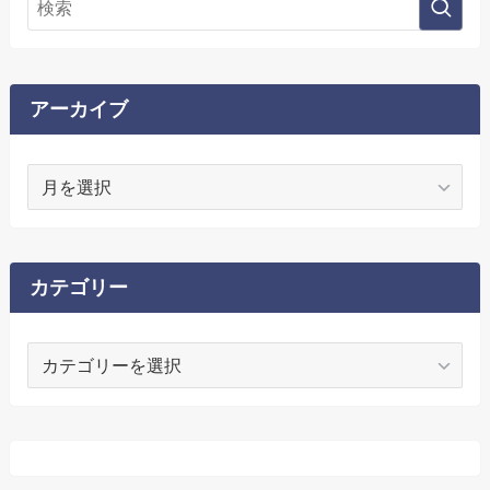
アーカイブ
ア
ー
カ
イ
ブ
カテゴリー
カ
テ
ゴ
リ
ー