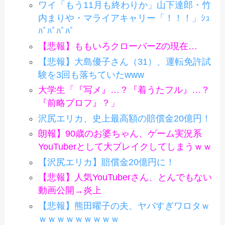
ワイ「もう11月も終わりか」山下達郎・竹
内まりや・マライアキャリー「！！！」ｼｭ
ﾊﾞﾊﾞﾊﾞﾊﾞ
【悲報】ももいろクローバーZの現在…
【悲報】大島優子さん（31）、運転免許試
験を3回も落ちていたwww
大学生「『写メ』…？『着うたフル』…？
『前略プロフ』？」
沢尻エリカ、史上最高額の賠償金20億円！
朗報】90歳のお婆ちゃん、ゲーム実況系
YouTuberとして大ブレイクしてしまうｗｗ
【沢尻エリカ】賠償金20億円に！
【悲報】人気YouTuberさん、とんでもない
動画公開→炎上
【悲報】熊田曜子の夫、ヤバすぎワロタｗ
ｗｗｗｗｗｗｗｗｗ