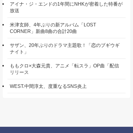
アイナ・ジ・エンドの1年間にNHKが密着した特番が
放送
米津玄師、4年ぶりの新アルバム「LOST
CORNER」新曲8曲の合計20曲
サザン、20年ぶりのドラマ主題歌！「恋のブギウギ
ナイト」
ももクロ×大森元貴、アニメ「転スラ」OP曲「配信
リリース
WEST.中間淳太、度重なるSNS炎上