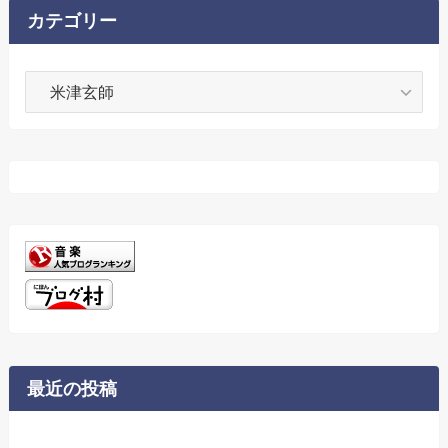
ブ
カテゴリー
カ
テ
ゴ
リ
ー
最近の投稿