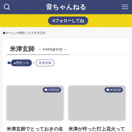
音ちゃんねる
Xフォローしてね
ホーム
●男性ソロ
米津玄師
米津玄師
– category –
●男性ソロ
米津玄師
米津玄師
米津玄師
米津玄師でとっておきの名
米津が作った打上花火って